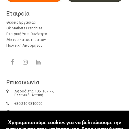
Εταιρεία
Θέσεις Εργασίας
Οk Μarkets Franchise
Εταιρική Υπευθυνότητα
Δίκτυο καταστημάτων
Πολιτική Απορρήτου
F
I
L
a
n
i
c
s
n
e
t
k
Επικοινωνία
b
a
e
Αφροδίτης 106, 167 77,
o
g
d
Ελληνικό, Αττική
o
r
I
+30 210 9810090
k
a
n
m
+30 210 9810198
info@okmarkets.gr